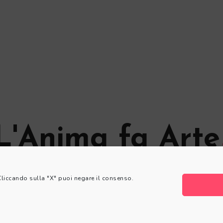
L'Anima fa Arte
© L'Anima fa Arte
 Cliccando sulla "X" puoi negare il consenso.
Privacy Policy
|
Cookie Policy