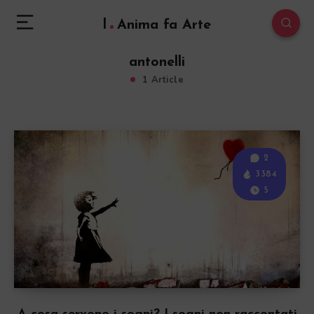
l
Anima fa Arte
antonelli
1 Article
2
3384
5