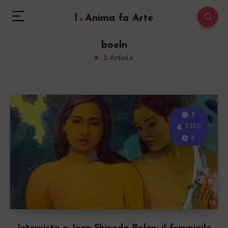
l
Anima fa Arte
boeln
1 Article
2
5370
8