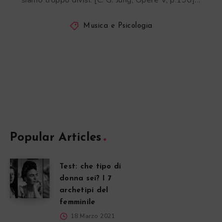
siamo troppo divisi. [C. G. Jung, Opere V, p.190]…
Musica e Psicologia
Popular Articles
Test: che tipo di
donna sei? I 7
archetipi del
femminile
18 Marzo 2021