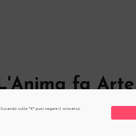
L'Anima fa Arte
© L'Anima fa Arte
 Cliccando sulla "X" puoi negare il consenso.
Privacy Policy
|
Cookie Policy