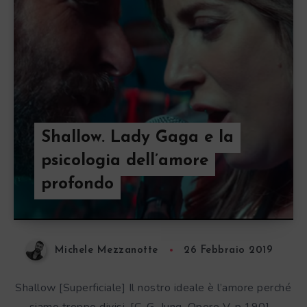
Shallow. Lady Gaga e la
psicologia dell’amore
profondo
Michele Mezzanotte
26 Febbraio 2019
Shallow [Superficiale] Il nostro ideale è l’amore perché