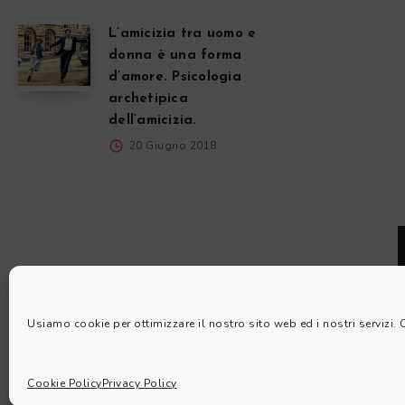
L’amicizia tra uomo e
donna è una forma
d’amore. Psicologia
archetipica
dell’amicizia.
20 Giugno 2018
Usiamo cookie per ottimizzare il nostro sito web ed i nostri servizi.
Cookie Policy
Privacy Policy