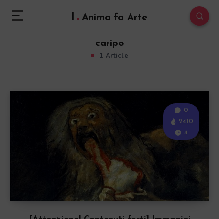
l
Anima fa Arte
caripo
1 Article
0
2410
4