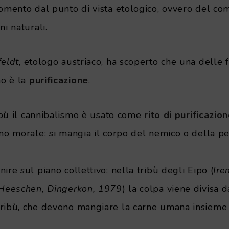
gomento dal punto di vista etologico, ovvero del c
ni naturali.
feldt
, etologo austriaco, ha scoperto che una delle 
o è la
purificazione
.
ribù il cannibalismo è usato come
rito di purificazio
ano morale: si mangia il corpo del nemico o della p
ire sul piano collettivo: nella tribù degli Eipo (
Ire
 Heeschen, Dingerkon, 1979
) la colpa viene divisa da
ribù, che devono mangiare la carne umana insieme a