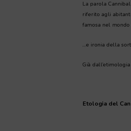
La parola Canniba
riferito agli abitant
famosa nel mondo 
…e ironia della sor
Già dall’etimologi
.
Etologia del Ca
.