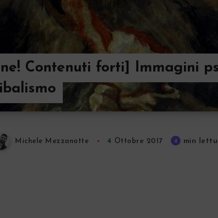
ne! Contenuti forti] Immagini p
ibalismo
min lettu
4
Michele Mezzanotte
4 Ottobre 2017