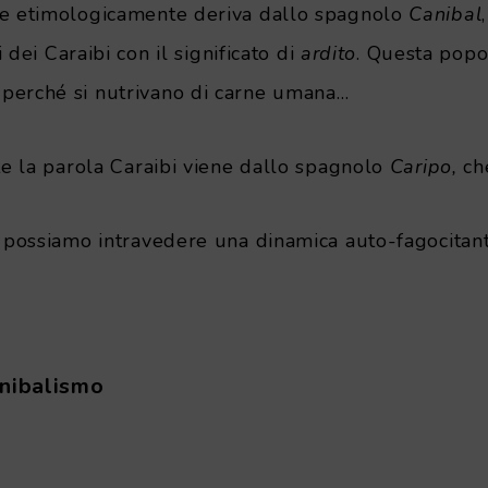
le etimologicamente deriva dallo spagnolo
Canibal
i dei Caraibi con il significato di
ardito
. Questa popo
perché si nutrivano di carne umana…
te la parola Caraibi viene dallo spagnolo
Caripo,
che
a possiamo intravedere una dinamica auto-fagocitant
nnibalismo