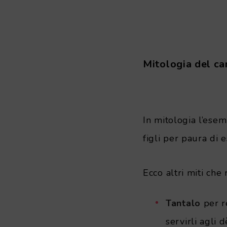
Mitologia del c
.
In mitologia l’ese
figli per paura di 
Ecco altri miti che
Tantalo
per r
servirli agli d