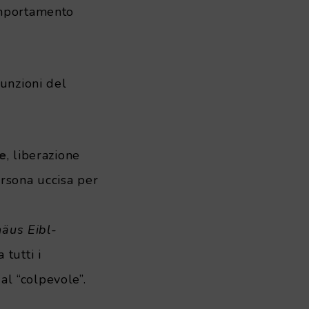
omportamento
funzioni del
ne
, liberazione
ersona uccisa per
näus Eibl-
 tutti i
l “colpevole”.