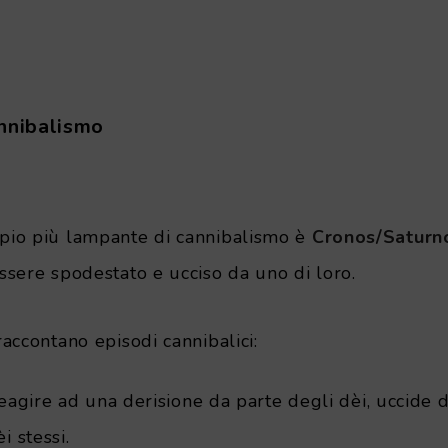
annibalismo
mpio più lampante di cannibalismo è
Cronos/Saturn
essere spodestato e ucciso da uno di loro.
 raccontano episodi cannibalici:
eagire ad una derisione da parte degli dèi, uccide d
èi stessi.