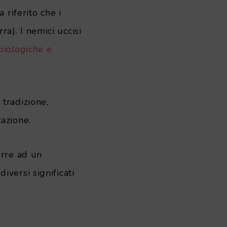
 riferito che i
ra). I nemici uccisi
biologiche e
tradizione,
azione.
urre ad un
versi significati