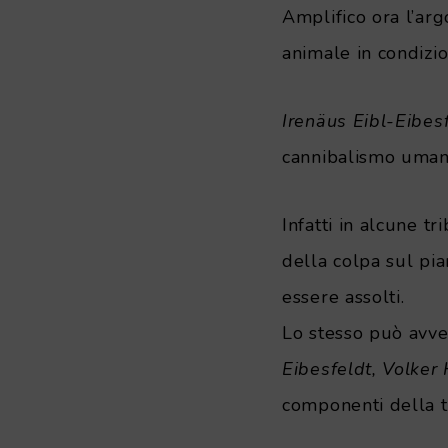
Amplifico ora l’ar
animale in condizio
Irenäus Eibl-Eibes
cannibalismo uman
Infatti in alcune t
della colpa sul pi
essere assolti.
Lo stesso può avven
Eibesfeldt, Volker
componenti della t