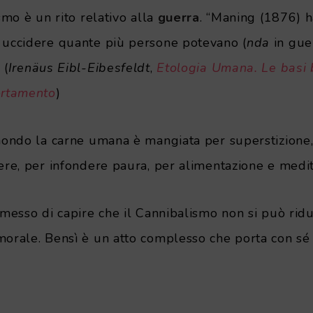
ismo è un rito relativo alla
guerra
. “Maning (1876) ha
 uccidere quante più persone potevano (
nda
in guer
 (
Irenäus Eibl-Eibesfeldt
,
Etologia Umana. Le basi 
ortamento
)
 mondo la carne umana è mangiata per superstizione, 
tere, per infondere paura, per alimentazione e medit
rmesso di capire che il Cannibalismo non si può rid
orale. Bensì è un atto complesso che porta con sé di