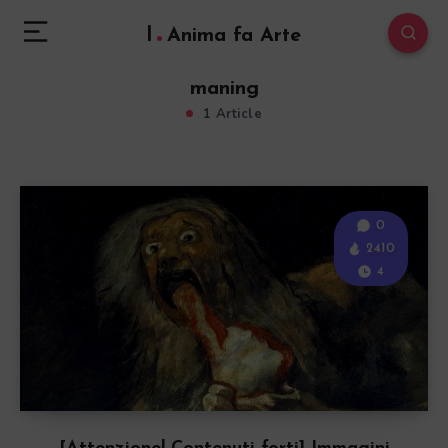
l
Anima fa Arte
maning
1 Article
0
2410
4