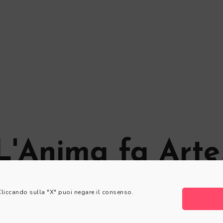
L'Anima fa Arte
© L'Anima fa Arte
 Cliccando sulla "X" puoi negare il consenso.
Privacy Policy
|
Cookie Policy