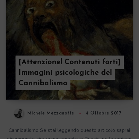
[Attenzione! Contenuti forti]
Immagini psicologiche del
Cannibalismo
Michele Mezzanotte
4 Ottobre 2017
Cannibalismo Se stai leggendo questo articolo saprai