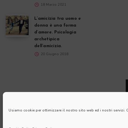
18 Marzo 2021
L’amicizia tra uomo e
donna è una forma
d’amore. Psicologia
archetipica
dell’amicizia.
20 Giugno 2018
Usiamo cookie per ottimizzare il nostro sito web ed i nostri servizi.