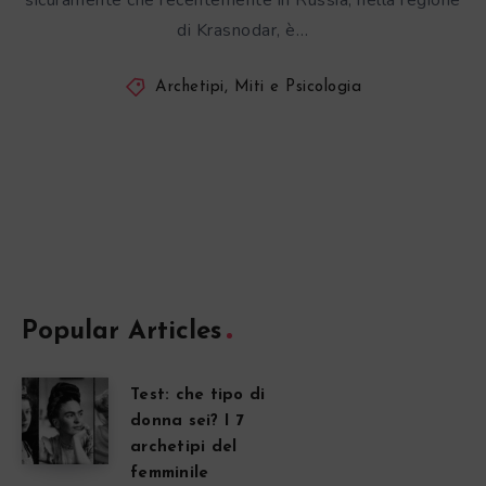
sicuramente che recentemente in Russia, nella regione
di Krasnodar, è…
Archetipi, Miti e Psicologia
Popular Articles
Test: che tipo di
donna sei? I 7
archetipi del
femminile