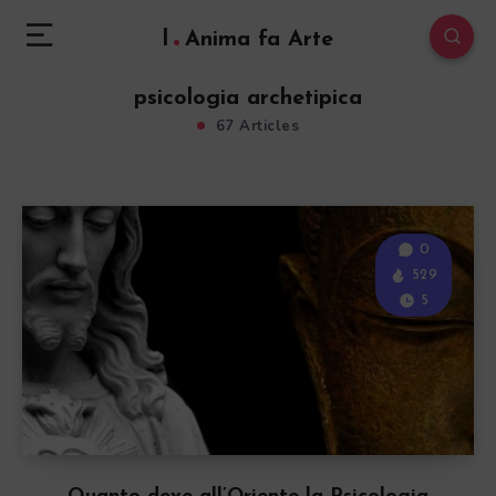
l
Anima fa Arte
psicologia archetipica
67 Articles
0
529
5