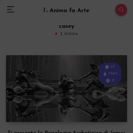
l
Anima fa Arte
casey
1 Article
23
7565
11