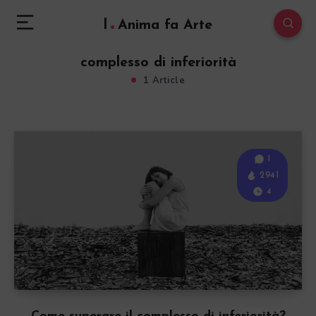
l
Anima fa Arte
complesso di inferiorità
1 Article
1
2941
4