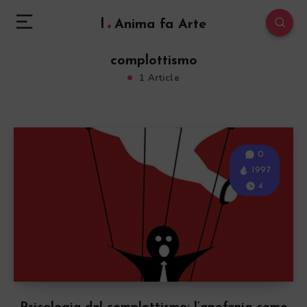
l
Anima fa Arte
complottismo
1 Article
0
1997
4