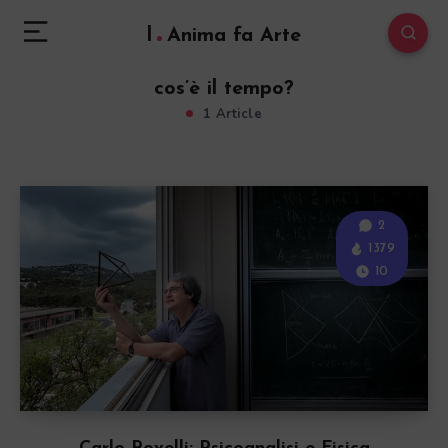
l
Anima fa Arte
cos’è il tempo?
1 Article
2
1379
10