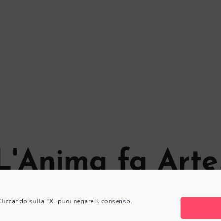
L'Anima fa Arte
© L'Anima fa Arte
 Cliccando sulla "X" puoi negare il consenso.
Privacy Policy
|
Cookie Policy