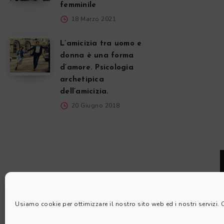
femminile
18 Marzo 2021
L’amicizia tra uomo e
donna è una forma
d’amore. Psicologia
archetipica
dell’amicizia.
20 Giugno 2018
Usiamo cookie per ottimizzare il nostro sito web ed i nostri servizi.