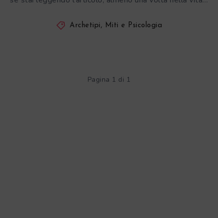
se stai leggendo l’articolo, almeno una volta nella vita…
Archetipi, Miti e Psicologia
Pagina 1 di 1