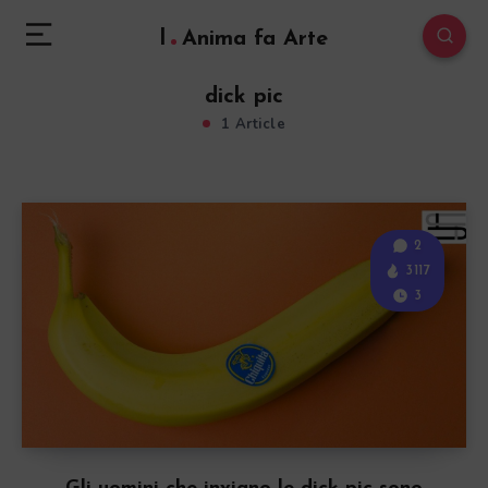
l
Anima fa Arte
dick pic
1 Article
2
3117
3