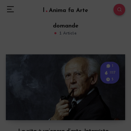
l
Anima fa Arte
domande
1 Article
1
1117
5