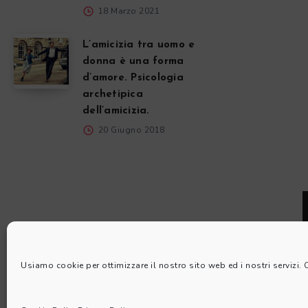
18 Marzo 2021
L’amicizia tra uomo e
donna è una forma
d’amore. Psicologia
archetipica
dell’amicizia.
20 Giugno 2018
Usiamo cookie per ottimizzare il nostro sito web ed i nostri servizi.