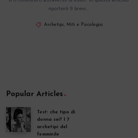
o ri-conoscerci attraverso di esso? In questo articolo
riporterò 9 brevi…
Archetipi, Miti e Psicologia
Popular Articles
Test: che tipo di
donna sei? I 7
archetipi del
femminile