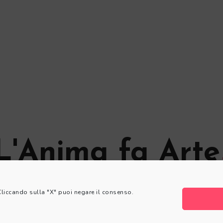
L'Anima fa Arte
© L'Anima fa Arte
 Cliccando sulla "X" puoi negare il consenso.
Privacy Policy
|
Cookie Policy