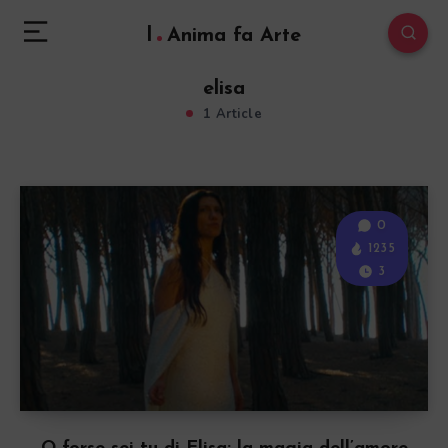
l
Anima fa Arte
elisa
1 Article
0
1235
3