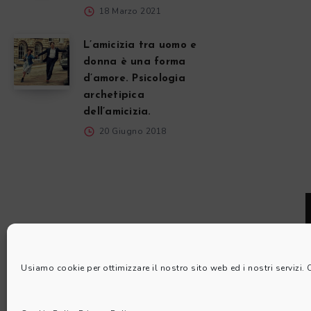
18 Marzo 2021
L’amicizia tra uomo e
donna è una forma
d’amore. Psicologia
archetipica
dell’amicizia.
20 Giugno 2018
Usiamo cookie per ottimizzare il nostro sito web ed i nostri servizi.