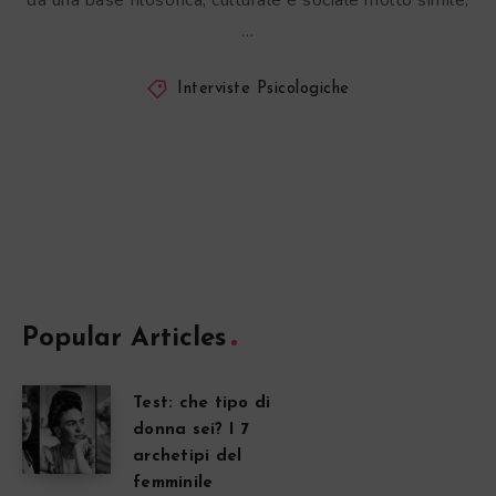
da una base filosofica, culturale e sociale molto simile,
…
Interviste Psicologiche
Popular Articles
Test: che tipo di
donna sei? I 7
archetipi del
femminile