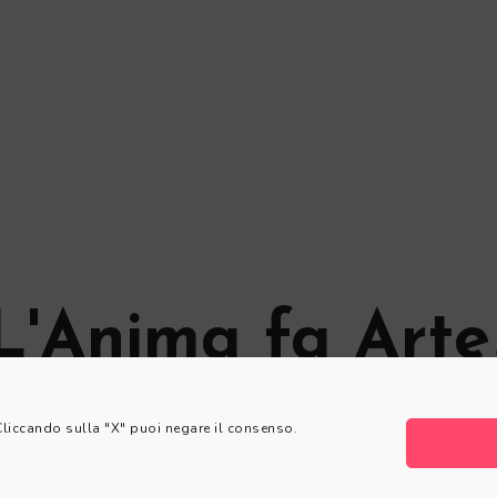
L'Anima fa Arte
© L'Anima fa Arte
 Cliccando sulla "X" puoi negare il consenso.
Privacy Policy
|
Cookie Policy