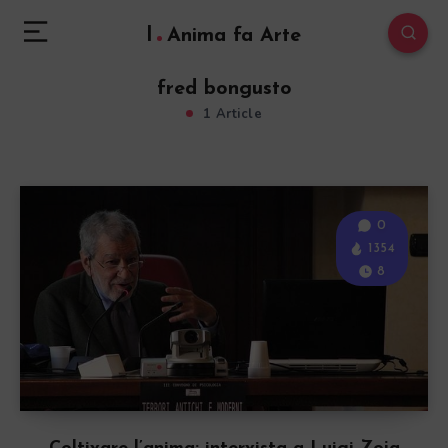
l
Anima fa Arte
fred bongusto
1 Article
0
1354
8