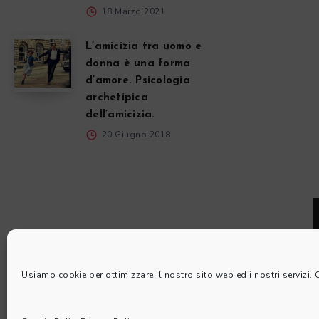
18 Marzo 2021
L’amicizia tra uomo e
donna è una forma
d’amore. Psicologia
archetipica
dell’amicizia.
20 Giugno 2018
Usiamo cookie per ottimizzare il nostro sito web ed i nostri servizi.