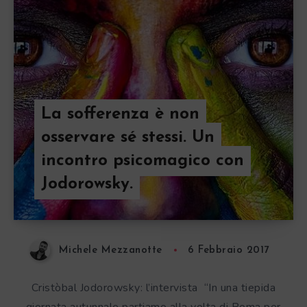
La sofferenza è non
osservare sé stessi. Un
incontro psicomagico con
Jodorowsky.
Michele Mezzanotte
6 Febbraio 2017
Cristòbal Jodorowsky: l’intervista “In una tiepida