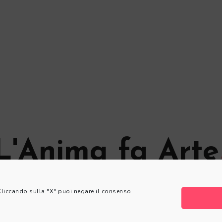
L'Anima fa Arte
© L'Anima fa Arte
 Cliccando sulla "X" puoi negare il consenso.
Privacy Policy
|
Cookie Policy