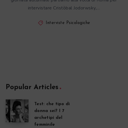
giornata autunnale partiamo alla volta di Roma per
intervistare Cristòbal Jodorwsky,…
Interviste Psicologiche
Popular Articles
Test: che tipo di
donna sei? I 7
archetipi del
femminile