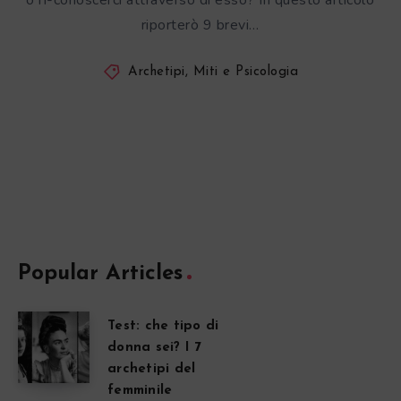
o ri-conoscerci attraverso di esso? In questo articolo
riporterò 9 brevi…
Archetipi, Miti e Psicologia
Popular Articles
Test: che tipo di
donna sei? I 7
archetipi del
femminile