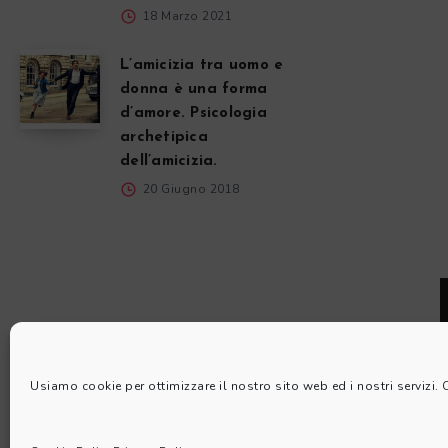
18 Marzo 2021
L’amicizia tra uomo e
donna è una forma
d’amore. Psicologia
archetipica
dell’amicizia.
20 Giugno 2018
Usiamo cookie per ottimizzare il nostro sito web ed i nostri servizi.