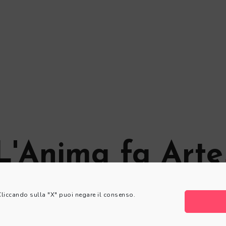
L'Anima fa Arte
© L'Anima fa Arte
 Cliccando sulla "X" puoi negare il consenso.
Privacy Policy
|
Cookie Policy