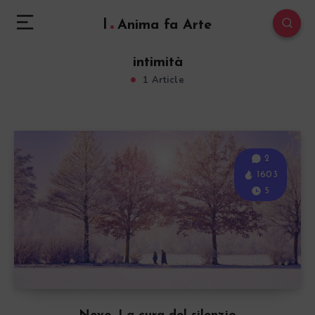
l
Anima fa Arte
intimità
1 Article
2
1603
5