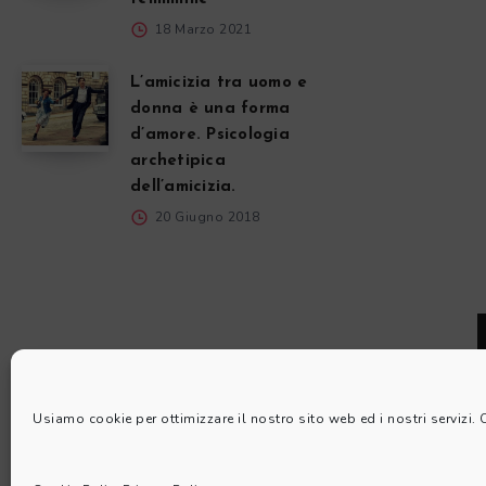
18 Marzo 2021
L’amicizia tra uomo e
donna è una forma
d’amore. Psicologia
archetipica
dell’amicizia.
20 Giugno 2018
Usiamo cookie per ottimizzare il nostro sito web ed i nostri servizi.