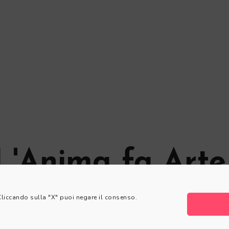
L'Anima fa Arte
 Cliccando sulla "X" puoi negare il consenso.
© L'Anima fa Arte
Privacy Policy
|
Cookie Policy