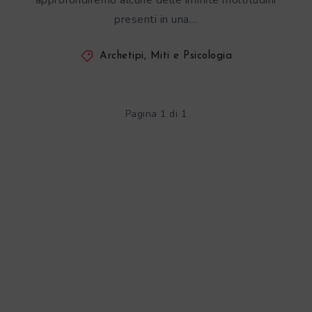
approfondiremo alcune delle infinite moltitudini
presenti in una…
Archetipi, Miti e Psicologia
Pagina 1 di 1