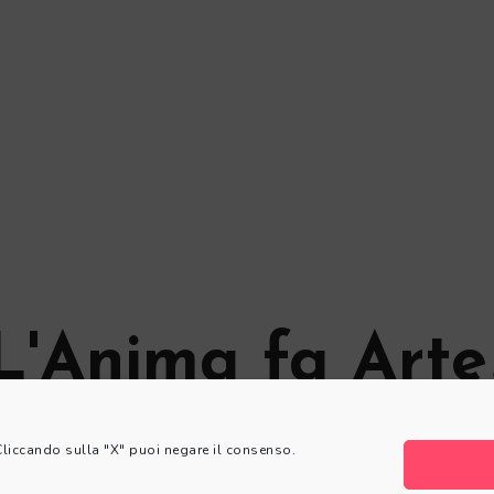
L'Anima fa Arte
© L'Anima fa Arte
 Cliccando sulla "X" puoi negare il consenso.
Privacy Policy
|
Cookie Policy