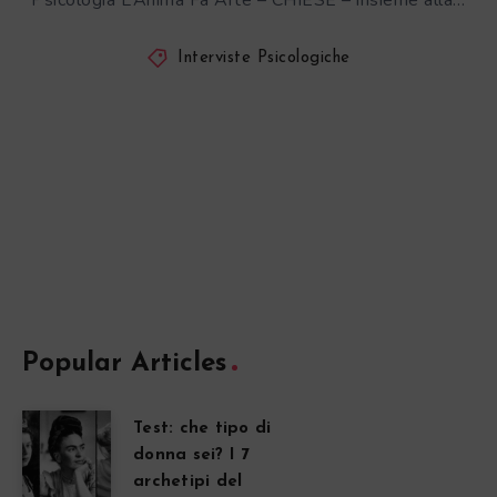
Psicologia L’Anima Fa Arte – CHIESE – insieme alla…
Interviste Psicologiche
Popular Articles
Test: che tipo di
donna sei? I 7
archetipi del