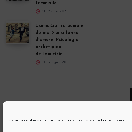
femminile
18 Marzo 2021
L’amicizia tra uomo e
donna è una forma
d’amore. Psicologia
archetipica
dell’amicizia.
20 Giugno 2018
Usiamo cookie per ottimizzare il nostro sito web ed i nostri servizi.