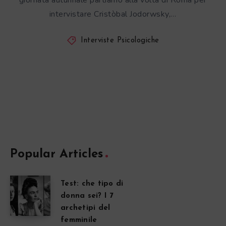
giornata autunnale partiamo alla volta di Roma per
intervistare Cristòbal Jodorwsky,…
Interviste Psicologiche
Popular Articles
Test: che tipo di
donna sei? I 7
archetipi del
femminile