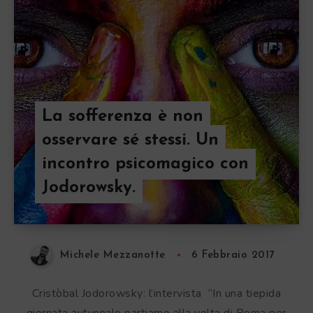
La sofferenza è non
osservare sé stessi. Un
incontro psicomagico con
Jodorowsky.
Michele Mezzanotte
6 Febbraio 2017
Cristòbal Jodorowsky: l’intervista “In una tiepida