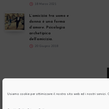
18 Marzo 2021
L’amicizia tra uomo e
donna è una forma
d’amore. Psicologia
archetipica
dell’amicizia.
20 Giugno 2018
Usiamo cookie per ottimizzare il nostro sito web ed i nostri servizi.