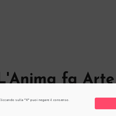
L'Anima fa Arte
© L'Anima fa Arte
 Cliccando sulla "X" puoi negare il consenso.
Privacy Policy
|
Cookie Policy