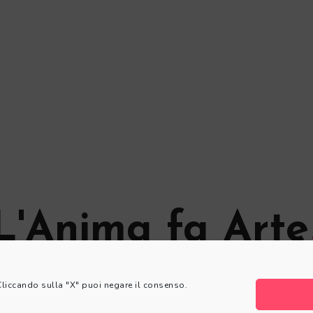
L'Anima fa Arte
© L'Anima fa Arte
 Cliccando sulla "X" puoi negare il consenso.
Privacy Policy
|
Cookie Policy