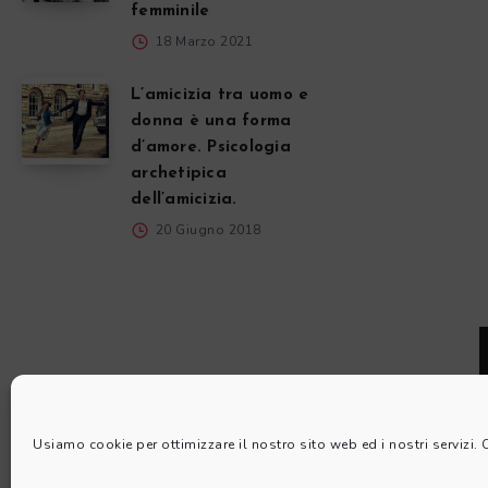
femminile
18 Marzo 2021
L’amicizia tra uomo e
donna è una forma
d’amore. Psicologia
archetipica
dell’amicizia.
20 Giugno 2018
Usiamo cookie per ottimizzare il nostro sito web ed i nostri servizi.