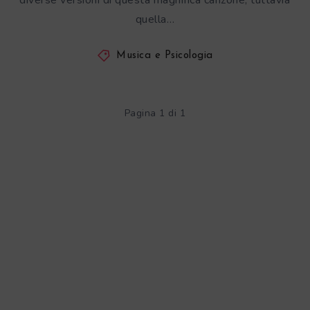
diverse versioni di questa magnifica canzone, tuttavia
quella…
Musica e Psicologia
Pagina 1 di 1