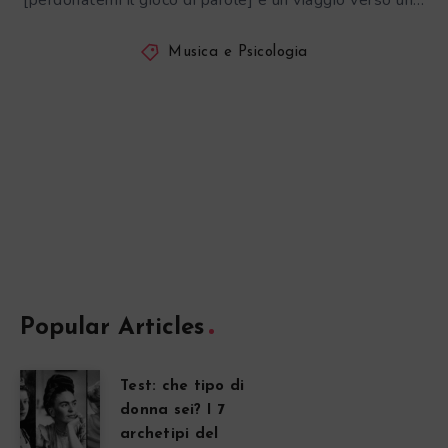
[perdonatemi il gioco di parole] è un viaggio verso un…
Musica e Psicologia
Popular Articles
Test: che tipo di
donna sei? I 7
archetipi del