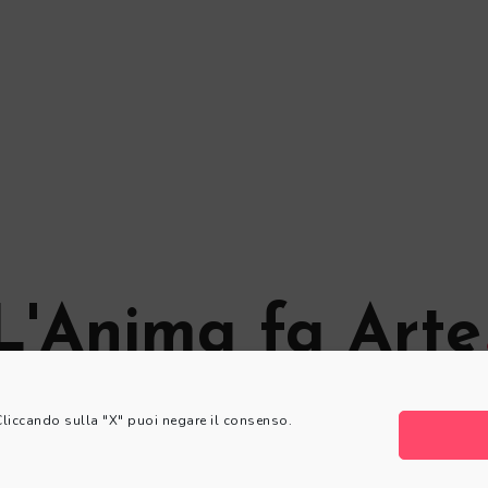
L'Anima fa Arte
© L'Anima fa Arte
 Cliccando sulla "X" puoi negare il consenso.
Privacy Policy
|
Cookie Policy