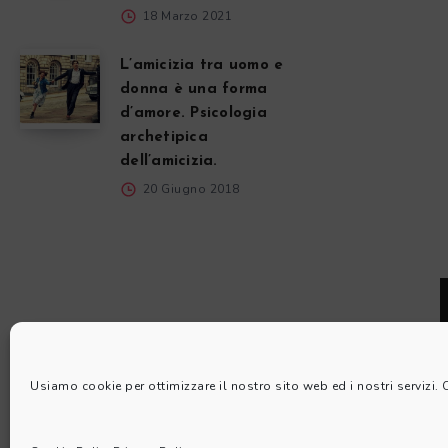
18 Marzo 2021
L’amicizia tra uomo e
donna è una forma
d’amore. Psicologia
archetipica
dell’amicizia.
20 Giugno 2018
Usiamo cookie per ottimizzare il nostro sito web ed i nostri servizi.