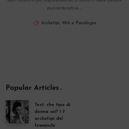
quei concetti più sopravvalutati e distorti dalla cultura
psicoeducativa…
Archetipi, Miti e Psicologia
Popular Articles
Test: che tipo di
donna sei? I 7
archetipi del
femminile