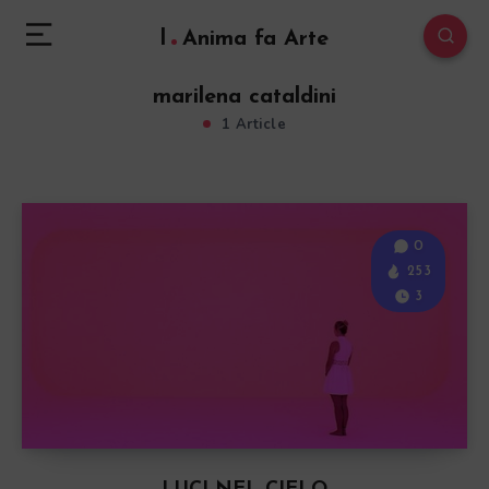
l
Anima fa Arte
marilena cataldini
1 Article
0
253
3