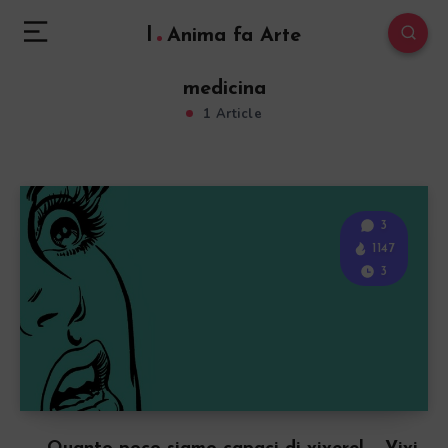
l
Anima fa Arte
medicina
1 Article
3
1147
3