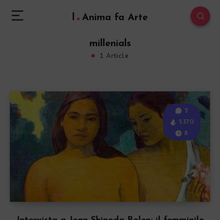
l
Anima fa Arte
millenials
1 Article
2
5370
8