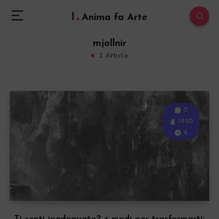
l
Anima fa Arte
mjollnir
1 Article
0
1930
6