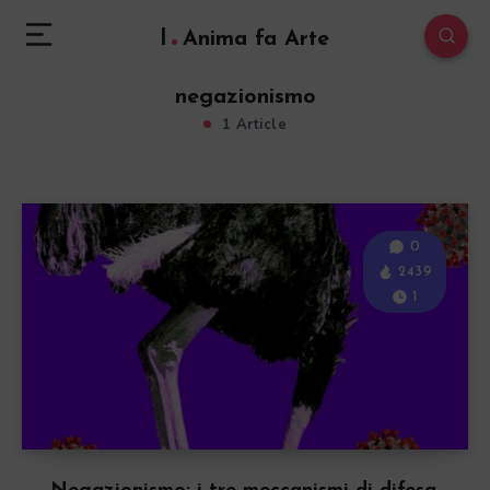
l
Anima fa Arte
negazionismo
1 Article
0
2439
1