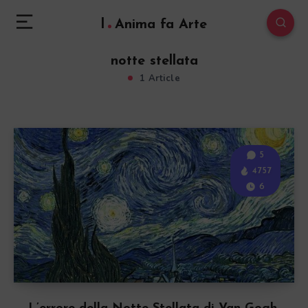
l
Anima fa Arte
notte stellata
1 Article
5
4757
6