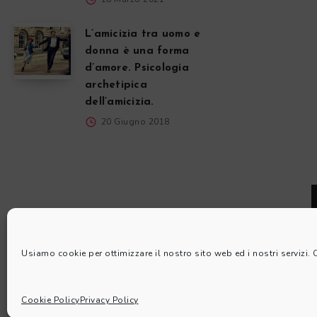
L’amicizia tra uomo e
donna è una forma
d’amore. Psicologia
archetipica
dell’amicizia.
20 Giugno 2018
Usiamo cookie per ottimizzare il nostro sito web ed i nostri servizi.
Cookie Policy
Privacy Policy