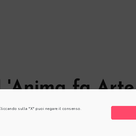
L'Anima fa Arte
 Cliccando sulla "X" puoi negare il consenso.
© L'Anima fa Arte
Privacy Policy
|
Cookie Policy