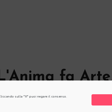
L'Anima fa Arte
© L'Anima fa Arte
 Cliccando sulla "X" puoi negare il consenso.
Privacy Policy
|
Cookie Policy