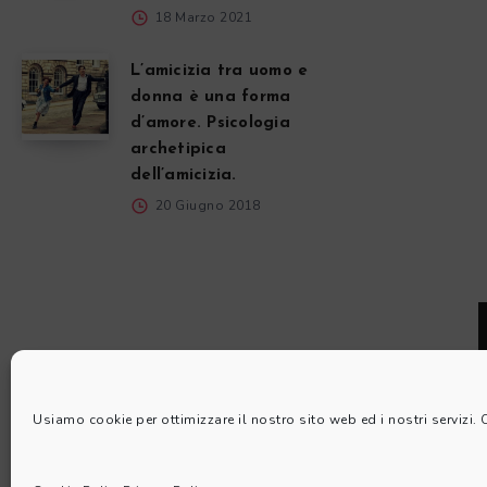
18 Marzo 2021
L’amicizia tra uomo e
donna è una forma
d’amore. Psicologia
archetipica
dell’amicizia.
20 Giugno 2018
Usiamo cookie per ottimizzare il nostro sito web ed i nostri servizi.