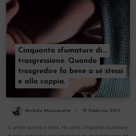
Cinquanta sfumature di…
trasgressione. Quando
trasgredire fa bene a sé stessi
e alla coppia.
Michele Mezzanotte
19 Febbraio 2017
E anche questa è fatta. Ho visto Cinquanta sfumature