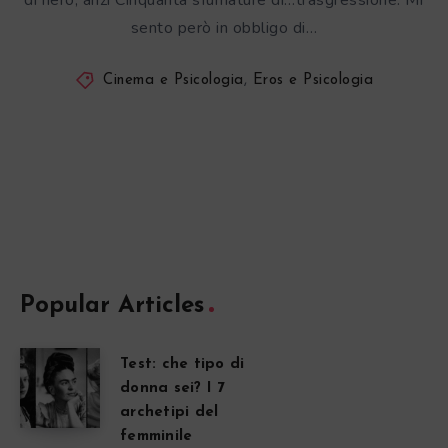
di nero, anzi Cinquanta sfumature di…trasgressione. Mi
sento però in obbligo di…
Cinema e Psicologia
,
Eros e Psicologia
Popular Articles
Test: che tipo di
donna sei? I 7
archetipi del
femminile