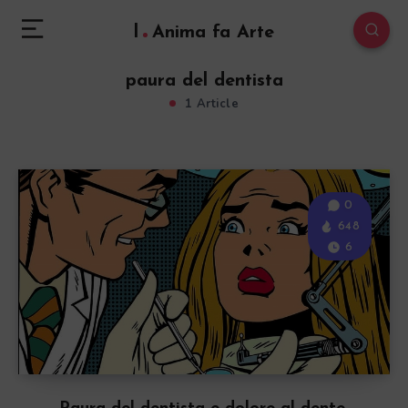
l
Anima fa Arte
paura del dentista
1 Article
0
648
6