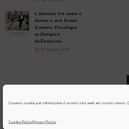
L’amicizia tra uomo e
donna è una forma
d’amore. Psicologia
archetipica
dell’amicizia.
20 Giugno 2018
Usiamo cookie per ottimizzare il nostro sito web ed i nostri servizi.
Cookie Policy
Privacy Policy