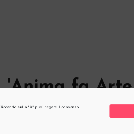
L'Anima fa Arte
 Cliccando sulla "X" puoi negare il consenso.
© L'Anima fa Arte
Privacy Policy
|
Cookie Policy