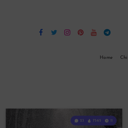
Home
Chi
23
7565
11