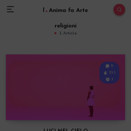
l
Anima fa Arte
religioni
1 Article
0
253
3