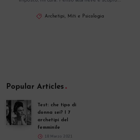
imposto, mi cura. Penso alla neve e scopro…
Archetipi, Miti e Psicologia
Popular Articles
Test: che tipo di
donna sei? I 7
archetipi del
femminile
18 Marzo 2021