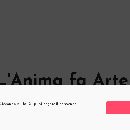
L'Anima fa Arte
© L'Anima fa Arte
 Cliccando sulla "X" puoi negare il consenso.
Privacy Policy
|
Cookie Policy