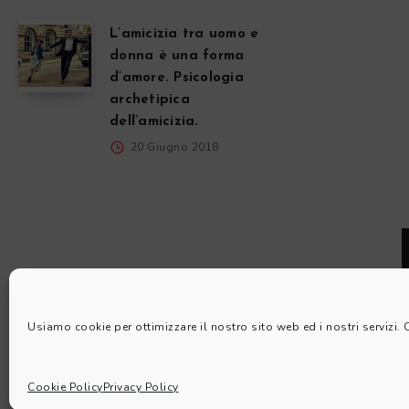
L’amicizia tra uomo e
donna è una forma
d’amore. Psicologia
archetipica
dell’amicizia.
20 Giugno 2018
Usiamo cookie per ottimizzare il nostro sito web ed i nostri servizi.
Cookie Policy
Privacy Policy