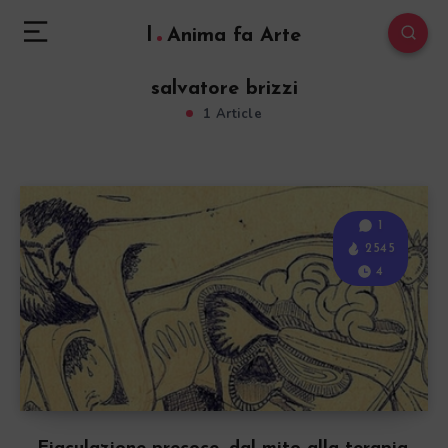
l
Anima fa Arte
salvatore brizzi
1 Article
1
2545
4