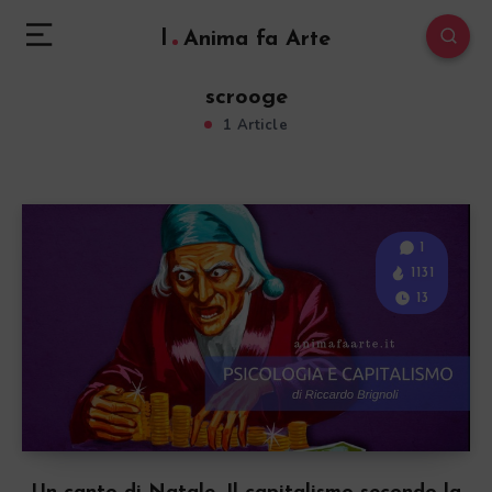
l
Anima fa Arte
scrooge
1 Article
1
1131
13