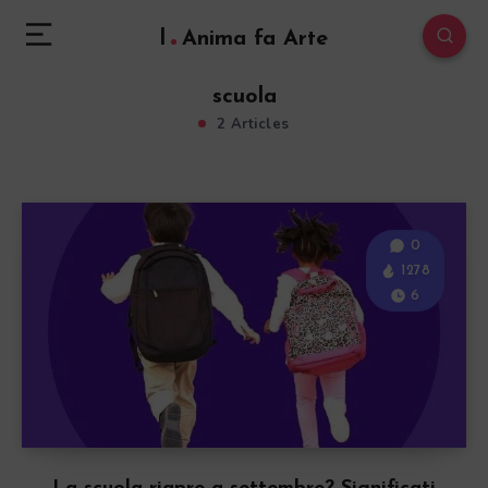
l
Anima fa Arte
scuola
2 Articles
0
1278
6