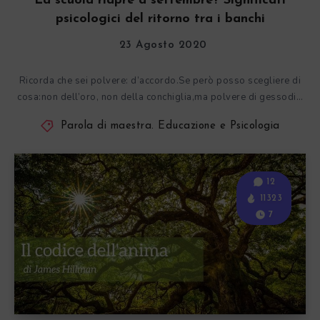
La scuola riapre a settembre? Significati
psicologici del ritorno tra i banchi
23 Agosto 2020
Ricorda che sei polvere: d’accordo.Se però posso scegliere di
cosa:non dell’oro, non della conchiglia,ma polvere di gessodi…
Parola di maestra. Educazione e Psicologia
12
11323
7