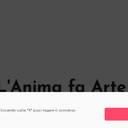
L'Anima fa Arte
© L'Anima fa Arte
 Cliccando sulla "X" puoi negare il consenso.
Privacy Policy
|
Cookie Policy