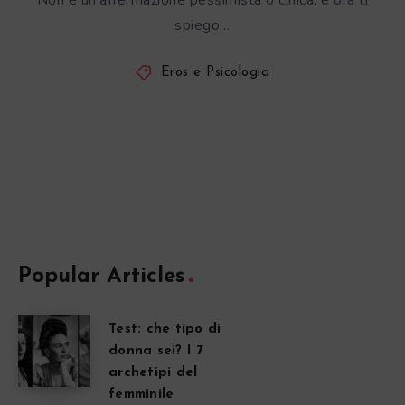
Non è un’affermazione pessimista o cinica, e ora ti
spiego…
Eros e Psicologia
Popular Articles
Test: che tipo di
donna sei? I 7
archetipi del
femminile