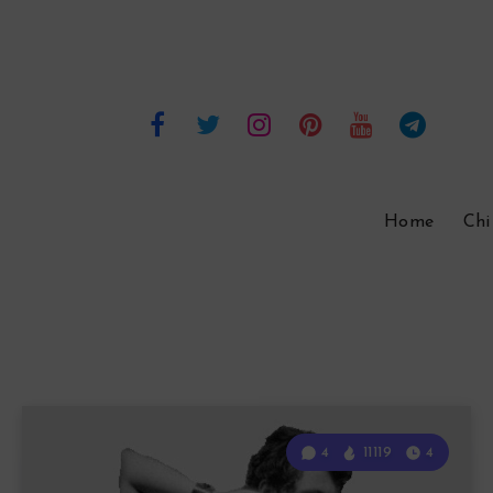
Home
Chi
4
11119
4