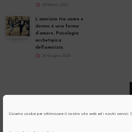
18 Marzo 2021
L’amicizia tra uomo e
donna è una forma
d’amore. Psicologia
archetipica
dell’amicizia.
20 Giugno 2018
Usiamo cookie per ottimizzare il nostro sito web ed i nostri servizi.