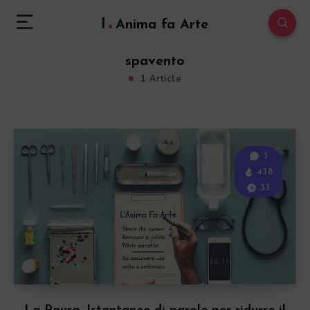
l
Anima fa Arte
spavento
1 Article
3
438
33