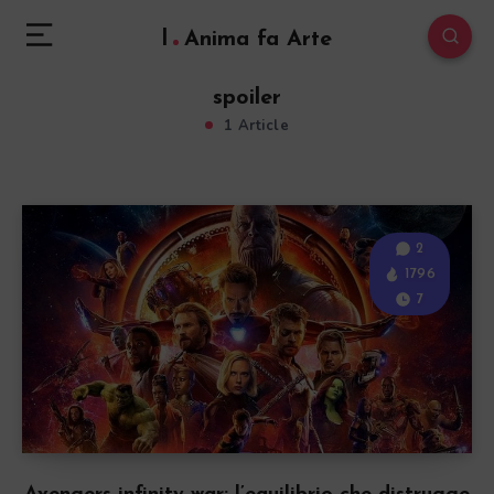
l
Anima fa Arte
spoiler
1 Article
2
1796
7