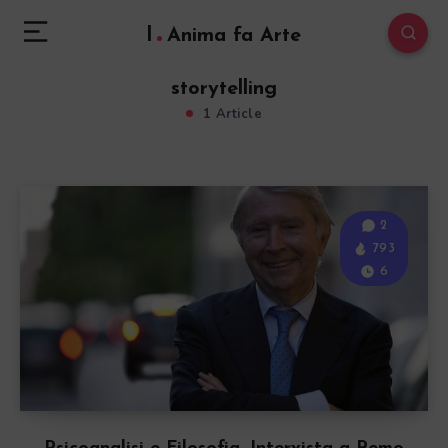
l
Anima fa Arte
storytelling
1 Article
2
793
6