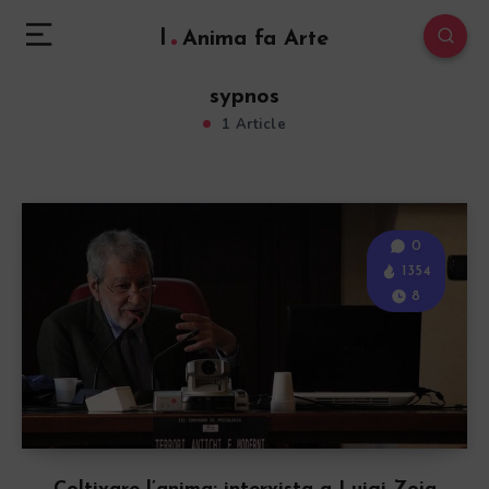
l
Anima fa Arte
sypnos
1 Article
0
1354
8