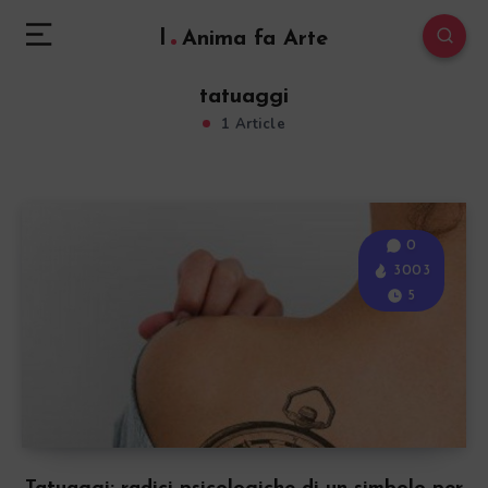
l
Anima fa Arte
tatuaggi
1 Article
0
3003
5