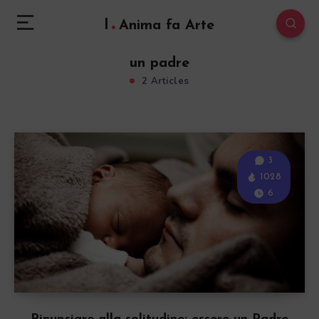
l
Anima fa Arte
un padre
2 Articles
3
1028
6